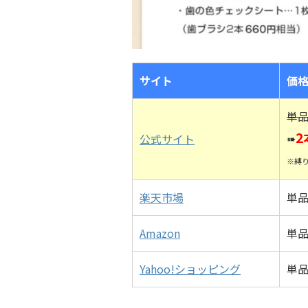
サイト
価
単品
2
➠
公式サイト
※縛
楽天市場
単品
Amazon
単品
Yahoo!ショッピング
単品