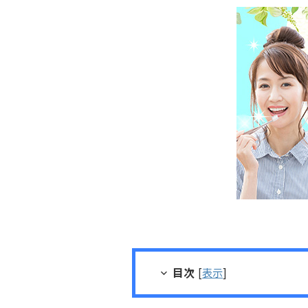
目次
[
表示
]