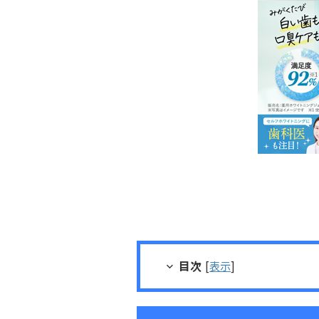
目次
[
表示
]