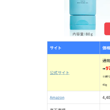
サイト
価
通常
9
➠
公式サイト
※縛
40g
Amazon
4,4