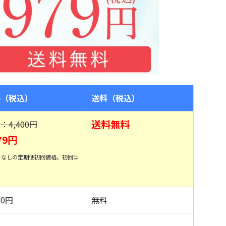
格（税込）
送料（税込）
送料無料
：4,400円
79円
りなしの定期便初回価格。初回は
00円
無料