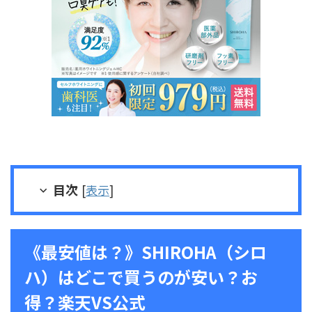
目次
[
表示
]
《最安値は？》SHIROHA（シロ
ハ）はどこで買うのが安い？お
得？楽天VS公式