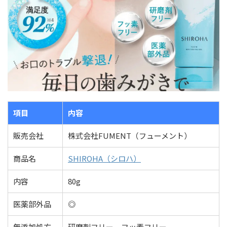
項目
内容
販売会社
株式会社FUMENT（フューメント）
商品名
SHIROHA（シロハ）
内容
80g
医薬部外品
◎
無添加処方
研磨剤フリー、フッ素フリー