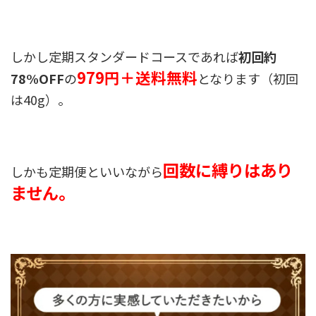
しかし定期スタンダードコースであれば
初回約
979円＋送料無料
78%OFF
の
となります（初回
は40g）。
回数に縛りはあり
しかも定期便といいながら
ません。