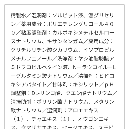
精製水／湿潤剤：ソルビット液、濃グリセリ
ン／薬用成分：ポリエチレングリコール４０
０／粘度調整剤：カルボキシメチルセルロー
スナトリウム、キサンタンガム／薬用成分：
グリチルリチン酸ジカリウム、イソプロピル
メチルフェノール／洗浄剤：ヤシ油脂肪酸ア
ミドプロピルベタイン液、N－ラウロイル－L
－グルタミン酸ナトリウム／清掃剤：ヒドロ
キシアパタイト／甘味剤：キシリット／ｐＨ
調整剤：DL-リンゴ酸、クエン酸ナトリウム／
清掃助剤：ポリリン酸ナトリウム、メタリン
酸ナトリウム／湿潤剤：アロエエキス
（１）、チャエキス（１）、オウゴンエキ
ス、クマザサエキス、セージエキス、ステビ